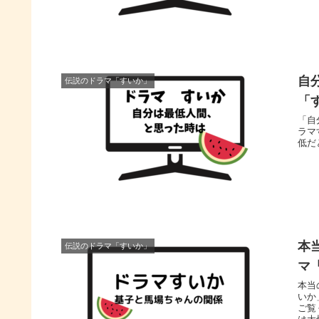
自
伝説のドラマ「すいか」
「
「自
ラマ
低だ
本
伝説のドラマ「すいか」
マ
本当
いか
ご覧