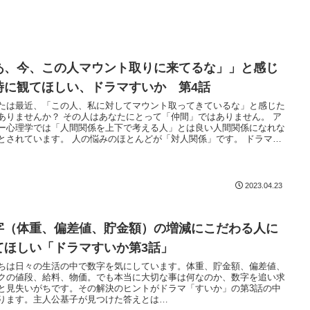
あ、今、この人マウント取りに来てるな」」と感じ
時に観てほしい、ドラマすいか 第4話
たは最近、「この人、私に対してマウント取ってきているな」と感じた
ありませんか？ その人はあなたにとって「仲間」ではありません。 ア
ー心理学では「人間関係を上下で考える人」とは良い人間関係になれな
とされています。 人の悩みのほとんどが「対人関係」です。 ドラマす
第4話で、刑事さんが「対人関係」で大切な事を教えてくれます。
2023.04.23
字（体重、偏差値、貯金額）の増減にこだわる人に
てほしい「ドラマすいか第3話」
ちは日々の生活の中で数字を気にしています。体重、貯金額、偏差値、
クの値段、給料、物価。でも本当に大切な事は何なのか、数字を追い求
と見失いがちです。その解決のヒントがドラマ「すいか」の第3話の中
ります。主人公基子が見つけた答えとは…