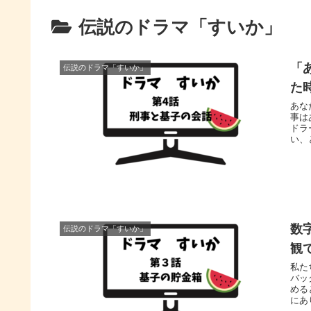
伝説のドラマ「すいか」
「
伝説のドラマ「すいか」
た
あな
事は
ドラ
い、
いか
数
伝説のドラマ「すいか」
観
私た
バッ
める
にあ