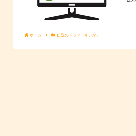
は大
世に
ホーム
伝説のドラマ「すいか」